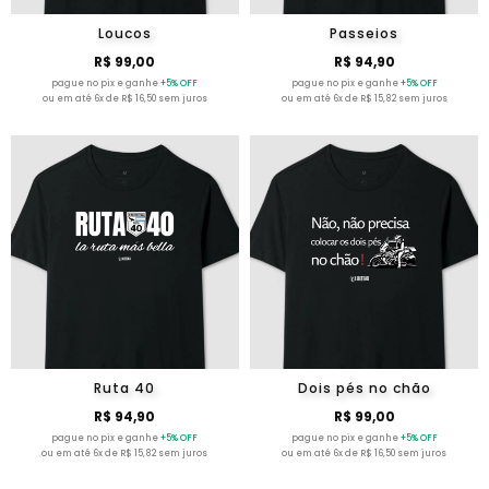
Loucos
Passeios
R$ 99,00
R$ 94,90
pague no pix e ganhe
+5% OFF
pague no pix e ganhe
+5% OFF
ou em até 6x de R$ 16,50 sem juros
ou em até 6x de R$ 15,82 sem juros
Ruta 40
Dois pés no chão
R$ 94,90
R$ 99,00
pague no pix e ganhe
+5% OFF
pague no pix e ganhe
+5% OFF
ou em até 6x de R$ 15,82 sem juros
ou em até 6x de R$ 16,50 sem juros