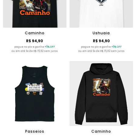
Caminho
Ushuaia
R$ 94,90
R$ 94,90
pague no pix e ganhe
+5% OFF
pague no pix e ganhe
+5% OFF
ou em até 6x de R$ 15,82 sem juros
ou em até 6x de R$ 15,82 sem juros
Passeios
Caminho